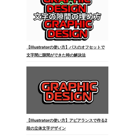
【Illustratorの使い方】パスのオフセットで
文字間に隙間ができた時の解決法
【Illustratorの使い方】アピアランスで作る2
段の立体文字デザイン