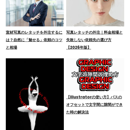
宣材写真のレタッチを外注するに
写真レタッチの外注｜料金相場と
は？自然に「魅せる」依頼のコツ
失敗しない依頼先の選び方
と相場
【2026年版】
【Illustratorの使い方】パスの
オフセットで文字間に隙間ができ
た時の解決法